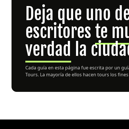
Deja que uno d
escritores
te m
verdad
la ciuda
Cada guía en esta página fue escrita por un g
Tours. La mayoría de ellos hacen tours los fine