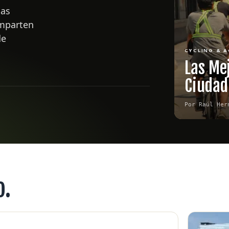
ñas
omparten
de
CYCLING & A
Las Mej
Ciudad
Por Raúl Her
o.