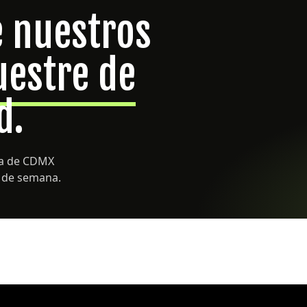
e nuestros
uestre de
d.
uía de CDMX
s de semana.